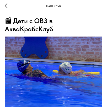
НАШ КЛУБ
📰 Дети с ОВЗ в
АкваКрабсКлуб