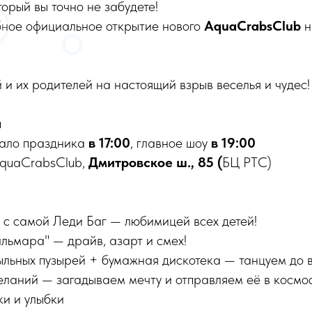
торый вы точно не забудете!
ное официальное открытие нового
AquaCrabsClub
н
и их родителей на настоящий взрыв веселья и чудес!
я
чало праздника
в 17:00
, главное шоу
в 19:00
AquaCrabsClub,
Дмитровское ш., 85 (
БЦ РТС)
 с самой Леди Баг — любимицей всех детей!
альмара" — драйв, азарт и смех!
льных пузырей + бумажная дискотека — танцуем до в
еланий — загадываем мечту и отправляем её в космос
ки и улыбки