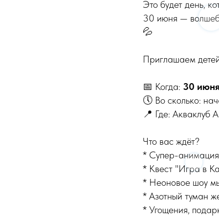
Это будет день, ко
30 июня — волшеб
💦
Приглашаем детей 
📅 Когда:
30 июн
🕔 Во сколько: на
📍 Где: Акваклуб 
Что вас ждёт?
* Супер-анимация
* Квест "Игра в К
* Неоновое шоу мы
* Азотный туман ж
* Угощения, подар