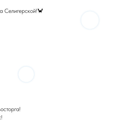
а Селигерской!🦀
осторга!
!