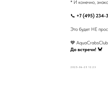
* И конечно, знак
📞
‪+7 (495) 234-
Это будет НЕ прос
💙 AquaCrabsClub 
До встречи! 🦀
2025-06-25 12:23