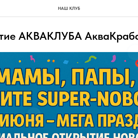
НАШ КЛУБ
тие АКВАКЛУБА АкваКрабс