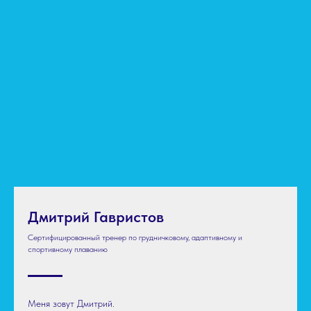
Дмитрий Гавристов
Сертифицированный тренер по грудничковому, адаптивному и
спортивному плаванию
Меня зовут Дмитрий.