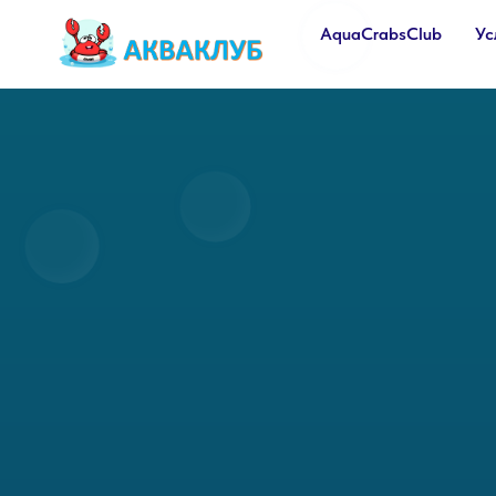
AquaCrabsClub
Ус