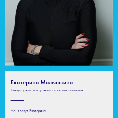
Екатерина Малышкина
Тренер грудничкового, раннего и дошкольного плавания
Меня зовут Екатерина.